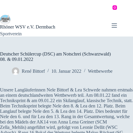
Zum
Inhalt
springen
Rhöner WSV e.V. Dermbach
Sportverein
Deutscher Schülercup (DSC) am Notschrei (Schwarzwald)
08. & 09.01.2022
René Bittorf
10. Januar 2022
Wettbewerbe
Unsere Langläuferinnen Nele Bittorf & Lea Schwede nahmen erstmals
an einem deutschlandweiten Wettbewerb teil. Am 08.01.22 fand ein
Techniksprint & am 09.01.22 ein Skilanglauf, klassische Technik, statt.
Beim Techniksprint belegte Nele den 8. & Lea den 12. Platz. Beim
Langlauf belegte Nele den 5. & Lea den 14. Platz. Dies bedeutet für
Nele den 6. und für Lea den 13. Rang in der Gesamtwertung, welche
bei den Mädels der AK14 von Anna Lena Greiner (SCM
Zella_Mehlis) angeführt wird, gefolgt von Leonie Dellit (WSC
Asbach). Rang 16 Pokal der Wertung belegte Malou Rückert (SG